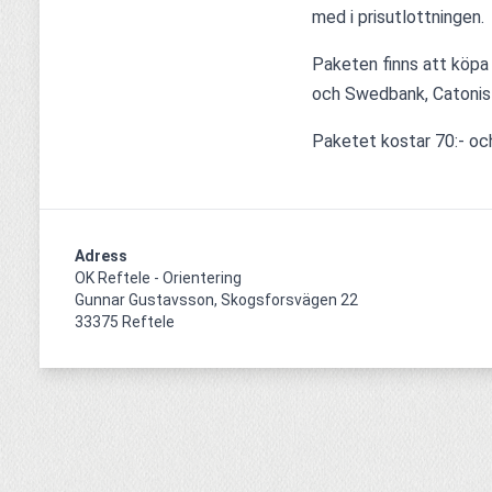
med i prisutlottningen.
Paketen finns att köpa
och Swedbank, Catonis 
Paketet kostar 70:- och
Adress
OK Reftele - Orientering

Gunnar Gustavsson, Skogsforsvägen 22

33375 Reftele