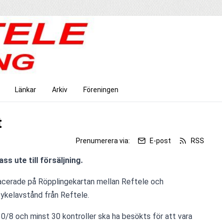
Länkar
Arkiv
Föreningen
t
Prenumerera via:
E-post
RSS
ss ute till försäljning.
lacerade på Röpplingekartan mellan Reftele och 
cykelavstånd från Reftele.
30/8 och minst 30 kontroller ska ha besökts för att vara 