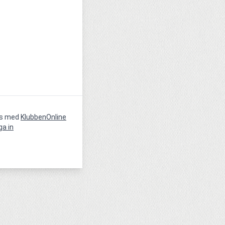
vs med
KlubbenOnline
ga in