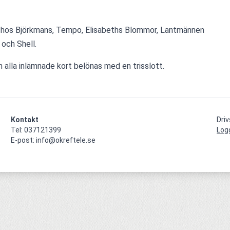
 hos Björkmans, Tempo, Elisabeths Blommor, Lantmännen 
och Shell.
 alla inlämnade kort belönas med en trisslott.
Kontakt
Dri
Tel: 037121399

Log
E-post: info@okreftele.se