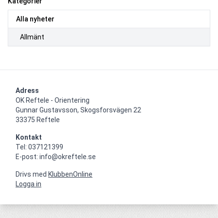
Kategorier
Alla nyheter
Allmänt
Adress
OK Reftele - Orientering

Gunnar Gustavsson, Skogsforsvägen 22

33375 Reftele
Kontakt
Tel: 037121399

E-post: info@okreftele.se
Drivs med
KlubbenOnline
Logga in