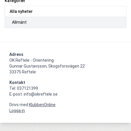
Kategorier
Alla nyheter
Allmänt
Adress
OK Reftele - Orientering

Gunnar Gustavsson, Skogsforsvägen 22

33375 Reftele
Kontakt
Tel: 037121399

E-post: info@okreftele.se
Drivs med
KlubbenOnline
Logga in